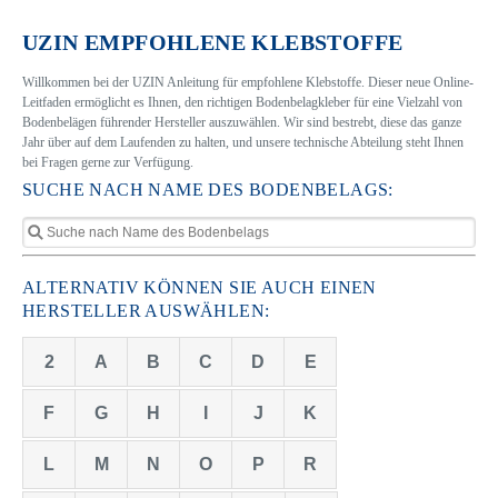
UZIN EMPFOHLENE KLEBSTOFFE
Willkommen bei der UZIN Anleitung für empfohlene Klebstoffe. Dieser neue Online-
Leitfaden ermöglicht es Ihnen, den richtigen Bodenbelagkleber für eine Vielzahl von
Bodenbelägen führender Hersteller auszuwählen. Wir sind bestrebt, diese das ganze
Jahr über auf dem Laufenden zu halten, und unsere technische Abteilung steht Ihnen
bei Fragen gerne zur Verfügung.
SUCHE NACH NAME DES BODENBELAGS:
ALTERNATIV KÖNNEN SIE AUCH EINEN
HERSTELLER AUSWÄHLEN:
2
A
B
C
D
E
F
G
H
I
J
K
L
M
N
O
P
R